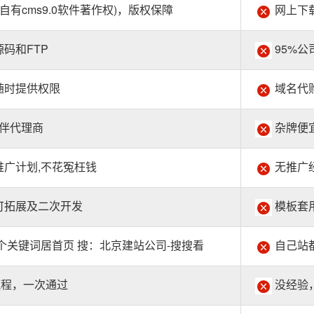
自有cms9.0软件著作权)，版权保障
网上下载
码和FTP
95%公
随时提供权限
域名代
伙伴代理商
杂牌便
广计划,不花冤枉钱
无推广
可拓展及二次开发
模板套
个关键词居首页 搜：北京建站公司-搜搜看
自己站
流程，一次通过
没经验