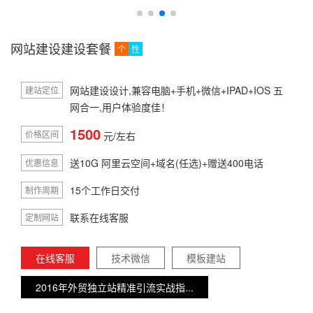
网站建设建设套餐
个
性
网站建设设计,兼容电脑+手机+微信+IPAD+IOS 五
建站定位
网合一,用户体验度佳！
1500
价格区间
元/左右
送10G 阿里云空间+域名(任选)+赠送400电话
优惠信息
15个工作日交付
制作周期
联系在线客服
定制网站
在线客服
技术微信
模板建站
2016年外贸独立站精准引流实战指...