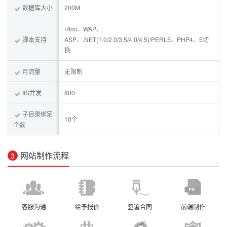
数据库大小
200M
Html、WAP、
脚本支持
ASP、.NET(1.0/2.0/3.5/4.0/4.5)/PERL5、PHP4、5切
换
月流量
无限制
IIS并发
800
子目录绑定
10个
个数
网站制作流程
3
客服沟通
给予报价
签署合同
前端制作