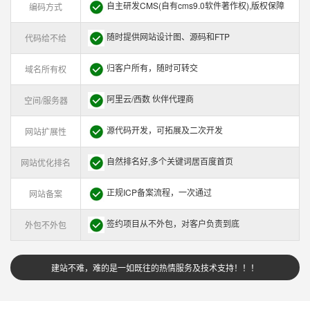
自主研发CMS(自有cms9.0软件著作权),版权保障
编码方式
随时提供网站设计图、源码和FTP
代码给不给
归客户所有，随时可转交
域名所有权
阿里云/西数 伙伴代理商
空间/服务器
源代码开发，可拓展及二次开发
网站扩展性
自然排名好,多个关键词居百度首页
网站优化排名
正规ICP备案流程，一次通过
网站备案
签约项目从不外包，对客户负责到底
外包不外包
建站不难，难的是一如既往的热情服务及技术支持！！！