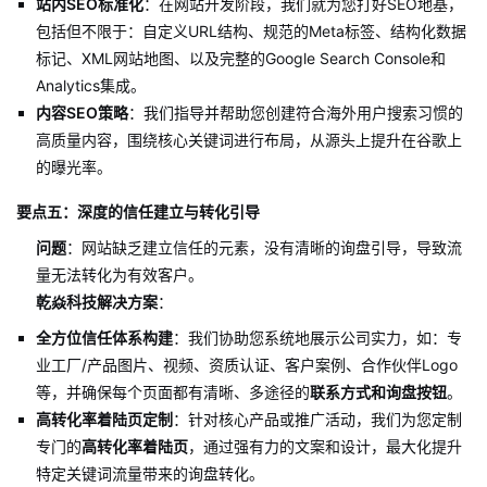
站内SEO标准化
：在网站开发阶段，我们就为您打好SEO地基，
包括但不限于：自定义URL结构、规范的Meta标签、结构化数据
标记、XML网站地图、以及完整的Google Search Console和
Analytics集成。
内容SEO策略
：我们指导并帮助您创建符合海外用户搜索习惯的
高质量内容，围绕核心关键词进行布局，从源头上提升在谷歌上
的曝光率。
要点五：深度的信任建立与转化引导
问题
：网站缺乏建立信任的元素，没有清晰的询盘引导，导致流
量无法转化为有效客户。
乾焱科技解决方案
：
全方位信任体系构建
：我们协助您系统地展示公司实力，如：专
业工厂/产品图片、视频、资质认证、客户案例、合作伙伴Logo
等，并确保每个页面都有清晰、多途径的
联系方式和询盘按钮
。
高转化率着陆页定制
：针对核心产品或推广活动，我们为您定制
专门的
高转化率着陆页
，通过强有力的文案和设计，最大化提升
特定关键词流量带来的询盘转化。