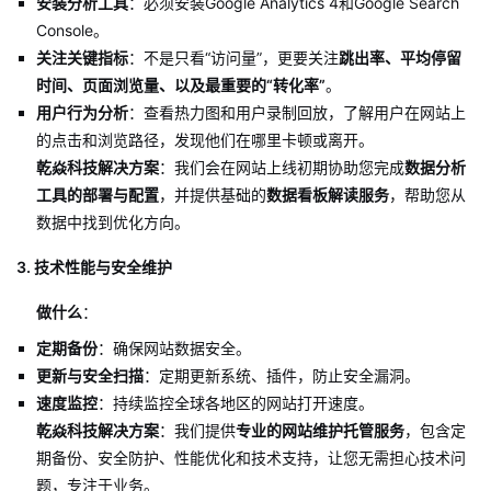
安装分析工具
：必须安装Google Analytics 4和Google Search
Console。
关注关键指标
：不是只看“访问量”，更要关注
跳出率、平均停留
时间、页面浏览量、以及最重要的“转化率”
。
用户行为分析
：查看热力图和用户录制回放，了解用户在网站上
的点击和浏览路径，发现他们在哪里卡顿或离开。
乾焱科技解决方案
：我们会在网站上线初期协助您完成
数据分析
工具的部署与配置
，并提供基础的
数据看板解读服务
，帮助您从
数据中找到优化方向。
3. 技术性能与安全维护
做什么
：
定期备份
：确保网站数据安全。
更新与安全扫描
：定期更新系统、插件，防止安全漏洞。
速度监控
：持续监控全球各地区的网站打开速度。
乾焱科技解决方案
：我们提供
专业的网站维护托管服务
，包含定
期备份、安全防护、性能优化和技术支持，让您无需担心技术问
题，专注于业务。