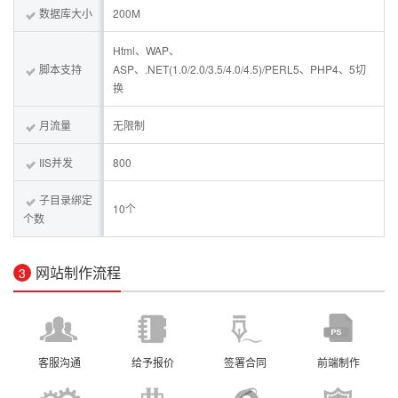
数据库大小
200M
Html、WAP、
脚本支持
ASP、.NET(1.0/2.0/3.5/4.0/4.5)/PERL5、PHP4、5切
换
月流量
无限制
IIS并发
800
子目录绑定
10个
个数
网站制作流程
3
客服沟通
给予报价
签署合同
前端制作